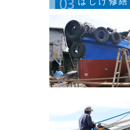
はしけ修繕