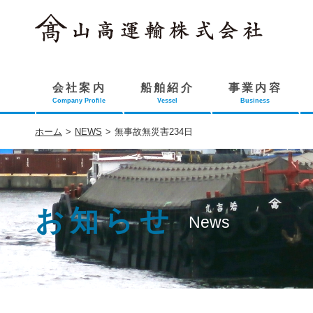
会社案内
船舶紹介
事業内容
Company Profile
Vessel
Business
ホーム
>
NEWS
>
無事故無災害234日
お知らせ
News